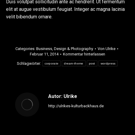
Duis volutpat sollicitudin ante ac hendrerit. Ut fermentum
elit at augue vestibulum feugiat. Integer ac magna lacinia
velit bibendum ornare.
Categories:
Business
,
Design & Photography
Von
Ulrike
Februar 11, 2014
Kommentar hinterlassen
Schlagwörter:
corporate
dream-theme
post
wordpress
Autor:
Ulrike
http://ulrikes-kulturbackhaus.de